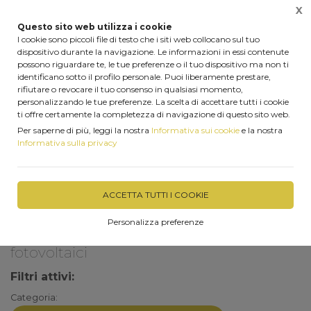
X
0
Questo sito web utilizza i cookie
I cookie sono piccoli file di testo che i siti web collocano sul tuo
dispositivo durante la navigazione. Le informazioni in essi contenute
possono riguardare te, le tue preferenze o il tuo dispositivo ma non ti
identificano sotto il profilo personale. Puoi liberamente prestare,
Home
Le nostre realizzazioni
Struttura in lamellare per pan
rifiutare o revocare il tuo consenso in qualsiasi momento,
personalizzando le tue preferenze. La scelta di accettare tutti i cookie
ti offre certamente la completezza di navigazione di questo sito web.
Struttura in legno lamellare per supporto pannelli 
Per saperne di più, leggi la nostra
Informativa sui cookie
e la nostra
fotovoltaici 
Informativa sulla privacy
FILTRA
ACCETTA TUTTI I COOKIE
Personalizza preferenze
Struttura in lamellare per pannelli
fotovoltaici
Filtri attivi:
Categoria: