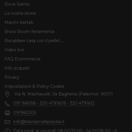
Dove Siamo
La nostra storia
Marchi trattati
Show Room ferramenta
Riscaldare casa con il pellet......
Video live
FAQ Ecommerce
Info acquisti
Privacy
Impostazioni & Policy Cookie
Via N. Machiavelli, 1/a Bagheria (Palermo) 90011
091 966158 - 320 4791609 - 320 4791612
091960205
info@travilamellarisicilia.it
Dal lunedi' al venerdi' 08.00/13.00 - 14.00/18.00 - Il