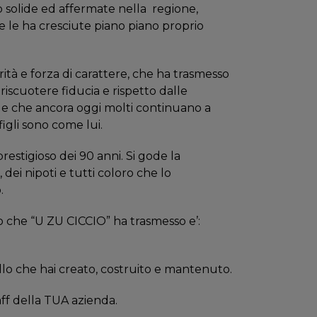
 solide ed affermate nella
regione,
e le ha cresciute piano piano proprio
rità e forza di carattere, che ha trasmesso
 a riscuotere fiducia e rispetto dalle
ti, e che ancora oggi molti continuano a
figli sono come lui.
restigioso dei 90 anni. Si gode la
i, dei nipoti e tutti coloro che lo
.
che “U ZU CICCIO” ha trasmesso e’:
llo che hai creato, costruito e mantenuto.
aff della TUA azienda.