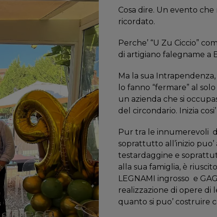
Cosa dire. Un evento che
ricordato.
Perche’ “U Zu Ciccio” come
di artigiano falegname a B
Ma la sua Intrapendenza, i
lo fanno “fermare” al solo
un azienda che si occupas
del circondario. Inizia co
Pur tra le innumerevoli
d
soprattutto all’inizio puo’
testardaggine e soprattut
alla sua famiglia, è riusc
LEGNAMI ingrosso
e GAG
realizzazione di opere di 
quanto si puo’ costruire c