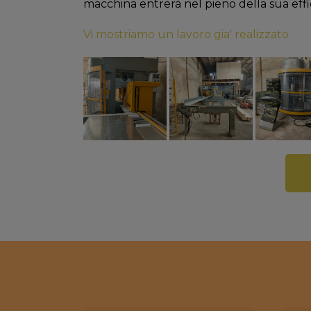
macchina entrerà nel pieno della sua effi
Vi mostriamo un lavoro gia' realizzato.