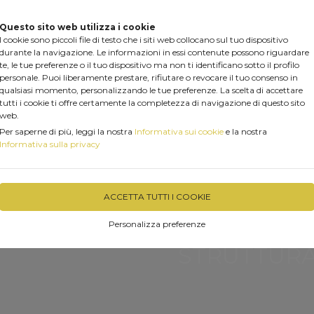
Questo sito web utilizza i cookie
I cookie sono piccoli file di testo che i siti web collocano sul tuo dispositivo
durante la navigazione. Le informazioni in essi contenute possono riguardare
te, le tue preferenze o il tuo dispositivo ma non ti identificano sotto il profilo
personale. Puoi liberamente prestare, rifiutare o revocare il tuo consenso in
qualsiasi momento, personalizzando le tue preferenze. La scelta di accettare
tutti i cookie ti offre certamente la completezza di navigazione di questo sito
web.
Per saperne di più, leggi la nostra
Informativa sui cookie
e la nostra
Informativa sulla privacy
PRODOTTI
PERGOLA FAI DA TE
SERVIZI
MAR
RISCALDARE CASA CON IL PELLET......
VIDEO LIVE
ACCETTA TUTTI I COOKIE
Personalizza preferenze
RA IN LEGNO LAMELLARE 
con pendenza a scomparsa