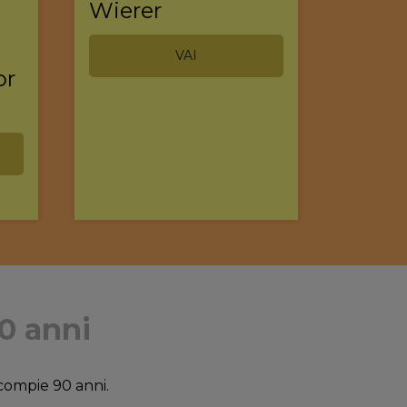
Wierer
VAI
or
90 anni
mpie 90 anni.