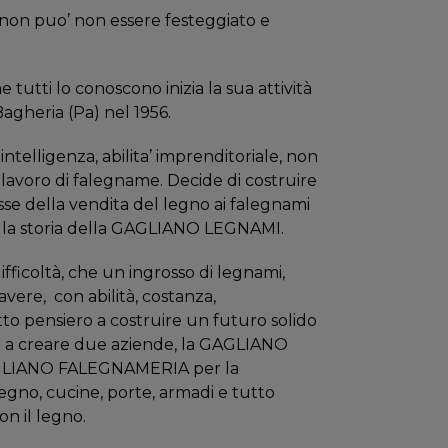
 non puo’ non essere festeggiato e
 tutti lo conoscono inizia la sua attività
agheria (Pa) nel 1956.
ntelligenza, abilita’ imprenditoriale, non
 lavoro di falegname. Decide di costruire
se della vendita del legno ai falegnami
si’ la storia della GAGLIANO LEGNAMI.
ifficoltà, che un ingrosso di legnami,
 avere,
con abilità, costanza,
to pensiero a costruire un futuro solido
ito a creare due aziende, la GAGLIANO
LIANO FALEGNAMERIA per la
legno, cucine, porte, armadi e tutto
on il legno.