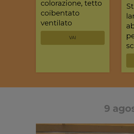
colorazione, tetto
St
coibentato
la
ventilato
ab
p
VAI
s
9 agos