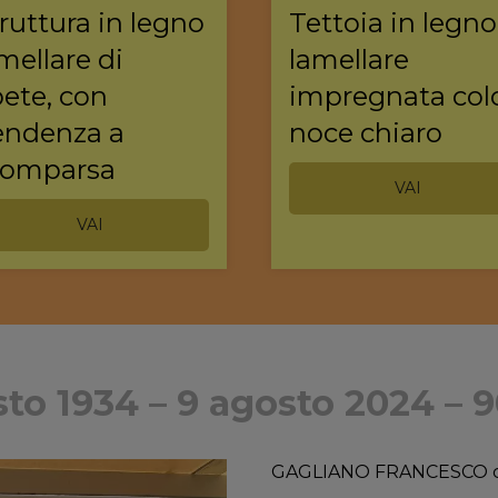
ruttura in legno
Tettoia in legno
mellare di
lamellare
ete, con
impregnata col
endenza a
noce chiaro
comparsa
VAI
VAI
to 1934 – 9 agosto 2024 – 
GAGLIANO FRANCESCO co