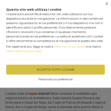
X
0
Questo sito web utilizza i cookie
I cookie sono piccoli file di testo che i siti web collocano sul tuo
dispositivo durante la navigazione. Le informazioni in essi contenute
possono riguardare te, le tue preferenze o il tuo dispositivo ma non ti
Home
Marchi trattati
Tegole Wierer in cemento e laterizio
identificano sotto il profilo personale. Puoi liberamente prestare,
rifiutare o revocare il tuo consenso in qualsiasi momento,
personalizzando le tue preferenze. La scelta di accettare tutti i cookie
ti offre certamente la completezza di navigazione di questo sito web.
Per saperne di più, leggi la nostra
Informativa sui cookie
e la nostra
Wierer
Informativa sulla privacy
Tegole in cemento e laterizio
ACCETTA TUTTI I COOKIE
Wierer
nasce nel 1963 a Chienes in Alto Adige e nel corso dei suoi 50 anni
di attività ha ampliato la propria gamma prodotti, ponendosi
Personalizza preferenze
all’avanguardia nei sistemi e nelle soluzioni per coperture e affermandosi
come leader nel settore.
L’ampia scelta di
tegole
minerali
Wierer consente di soddisfare ogni
esigenza tecnica ed architettonica. Dalla classica Doppia Romana alle
forme piane e lineari del Tegal, dal Coppo di Francia all’elegante Coppo di
Grecia, fino a Coppo del Borgo, punta di diamante della gamma Wierer e