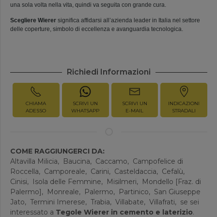
una sola volta nella vita, quindi va seguita con grande cura.
Scegliere Wierer
significa affidarsi all’azienda leader in Italia nel settore
delle coperture, simbolo di eccellenza e avanguardia tecnologica.
Richiedi Informazioni
CHIAMA
SCRIVI UN
SCRIVI UN
INDICAZIONI
ADESSO
WHATSAPP
E-MAIL
STRADALI
COME RAGGIUNGERCI DA:
Altavilla Milicia,
Baucina,
Caccamo,
Campofelice di
Roccella,
Camporeale,
Carini,
Casteldaccia,
Cefalù,
Cinisi,
Isola delle Femmine,
Misilmeri,
Mondello [Fraz. di
Palermo],
Monreale,
Palermo,
Partinico,
San Giuseppe
Jato,
Termini Imerese,
Trabia,
Villabate,
Villafrati,
se sei
interessato a
Tegole Wierer in cemento e laterizio
.