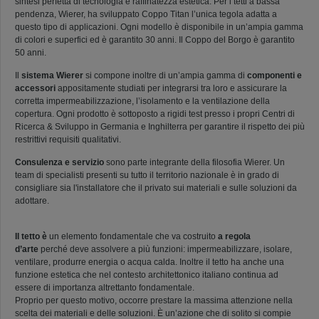
sintesi perfetta di tecnologia e raffinatezza estetica. Per i tetti a bassa
pendenza, Wierer, ha sviluppato Coppo Titan l’unica tegola adatta a
questo tipo di applicazioni. Ogni modello è disponibile in un’ampia gamma
di colori e superfici ed è garantito 30 anni. Il Coppo del Borgo è garantito
50 anni.
Il
sistema Wierer
si compone inoltre di un’ampia gamma di
componenti e
accessori
appositamente studiati per integrarsi tra loro e assicurare la
corretta impermeabilizzazione, l’isolamento e la ventilazione della
copertura. Ogni prodotto è sottoposto a rigidi test presso i propri Centri di
Ricerca & Sviluppo in Germania e Inghilterra per garantire il rispetto dei più
restrittivi requisiti qualitativi.
Consulenza e servizio
sono parte integrante della filosofia Wierer. Un
team di specialisti presenti su tutto il territorio nazionale è in grado di
consigliare sia l'installatore che il privato sui materiali e sulle soluzioni da
adottare.
Il tetto è
un elemento fondamentale che va costruito
a regola
d’arte
perché deve assolvere a più funzioni: impermeabilizzare, isolare,
ventilare, produrre energia o acqua calda. Inoltre il tetto ha anche una
funzione estetica che nel contesto architettonico italiano continua ad
essere di importanza altrettanto fondamentale.
Proprio per questo motivo, occorre prestare la massima attenzione nella
scelta dei materiali e delle soluzioni. È un’azione che di solito si compie