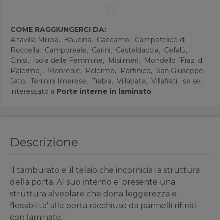
COME RAGGIUNGERCI DA:
Altavilla Milicia,
Baucina,
Caccamo,
Campofelice di
Roccella,
Camporeale,
Carini,
Casteldaccia,
Cefalù,
Cinisi,
Isola delle Femmine,
Misilmeri,
Mondello [Fraz. di
Palermo],
Monreale,
Palermo,
Partinico,
San Giuseppe
Jato,
Termini Imerese,
Trabia,
Villabate,
Villafrati,
se sei
interessato a
Porte interne in laminato
.
Descrizione
Il tamburato e' il telaio che incornicia la struttura
della porta. Al suo interno e' presente una
struttura alveolare che dona leggerezza e
flessibilita' alla porta racchiuso da pannelli rifiniti
con laminato.