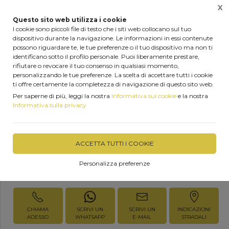
X
0
Questo sito web utilizza i cookie
I cookie sono piccoli file di testo che i siti web collocano sul tuo
dispositivo durante la navigazione. Le informazioni in essi contenute
Home
Prodotti
Porte interne in laminato
possono riguardare te, le tue preferenze o il tuo dispositivo ma non ti
identificano sotto il profilo personale. Puoi liberamente prestare,
Porte interne in laminato
rifiutare o revocare il tuo consenso in qualsiasi momento,
personalizzando le tue preferenze. La scelta di accettare tutti i cookie
Linea Tamburato Orizont -
ti offre certamente la completezza di navigazione di questo sito web.
Per saperne di più, leggi la nostra
Informativa sui cookie
e la nostra
Microtech
Informativa sulla privacy
DISPONIBILITÀ IMMEDIATA
ACCETTA TUTTI I COOKIE
Personalizza preferenze
Richiedi Informazioni
CHIAMA
SCRIVI UN
SCRIVI UN
INDICAZIONI
ADESSO
WHATSAPP
E-MAIL
STRADALI