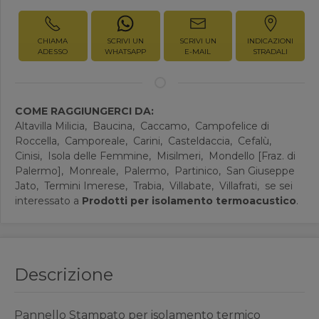
CHIAMA
SCRIVI UN
SCRIVI UN
INDICAZIONI
ADESSO
WHATSAPP
E-MAIL
STRADALI
COME RAGGIUNGERCI DA:
Altavilla Milicia,
Baucina,
Caccamo,
Campofelice di
Roccella,
Camporeale,
Carini,
Casteldaccia,
Cefalù,
Cinisi,
Isola delle Femmine,
Misilmeri,
Mondello [Fraz. di
Palermo],
Monreale,
Palermo,
Partinico,
San Giuseppe
Jato,
Termini Imerese,
Trabia,
Villabate,
Villafrati,
se sei
interessato a
Prodotti per isolamento termoacustico
.
Descrizione
Pannello Stampato per isolamento termico