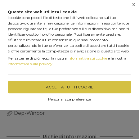
X
0
Questo sito web utilizza i cookie
I cookie sono piccoli file di testo che i siti web collocano sul tuo
dispositivo durante la navigazione. Le informazioni in essi contenute
Home
Prodotti
Prodotti per isolamento termoacustico
possono riguardare te, le tue preferenze o il tuo dispositivo ma non ti
identificano sotto il profilo personale. Puoi liberamente prestare,
rifiutare o revocare il tuo consenso in qualsiasi momento,
personalizzando le tue preferenze. La scelta di accettare tutti i cookie
ti offre certamente la completezza di navigazione di questo sito web.
Pannello Stampato in
Per saperne di più, leggi la nostra
Informativa sui cookie
e la nostra
Neopor Winpor
Informativa sulla privacy
DISPONIBILITÀ IMMEDIATA
ACCETTA TUTTI I COOKIE
Personalizza preferenze
Dep-Winpor
Richiedi Informazioni