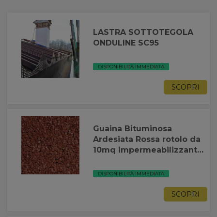
LASTRA SOTTOTEGOLA
ONDULINE SC95
DISPONIBILITÀ IMMEDIATA
SCOPRI
Guaina Bituminosa
Ardesiata Rossa rotolo da
10mq impermeabilizzante
tetto Casali Roofstar
DISPONIBILITÀ IMMEDIATA
SCOPRI