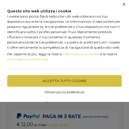
X
0
Questo sito web utilizza i cookie
I cookie sono piccoli file di testo che i siti web collocano sul tuo
dispositivo durante la navigazione. Le informazioni in essi contenute
Home
Shop
Sistema Tegole Onduvilla
possono riguardare te, le tue preferenze o il tuo dispositivo ma non ti
identificano sotto il profilo personale. Puoi liberamente prestare,
rifiutare o revocare il tuo consenso in qualsiasi momento,
personalizzando le tue preferenze. La scelta di accettare tutti i cookie
ti offre certamente la completezza di navigazione di questo sito web.
TEGOLA ONDUVILLA 7PZ
Per saperne di più, leggi la nostra
Informativa sui cookie
e la nostra
(MQ2,17) ONDULINE ITALIA
Informativa sulla privacy
DISPONIBILE IN 2 GIORNI
ACCETTA TUTTI I COOKIE
Personalizza preferenze
€ 36,00
PAGA IN 3 RATE
(senza interessi)
€ 12,00
al mese -
scopri di più