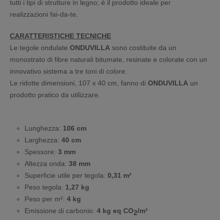
tutti i tipi di strutture in legno; è il prodotto ideale per
realizzazioni fai-da-te.
CARATTERISTICHE TECNICHE
Le tegole ondulate
ONDUVILLA
sono costituite da un
monostrato di fibre naturali bitumate, resinate e colorate con un
innovativo sistema a tre toni di colore.
Le ridotte dimensioni, 107 x 40 cm, fanno di
ONDUVILLA
un
prodotto pratico da utilizzare.
Lunghezza:
106 cm
Larghezza:
40 cm
Spessore:
3 mm
Altezza onda:
38 mm
Superficie utile per tegola:
0,31 m²
Peso tegola:
1,27 kg
Peso per m²:
4 kg
Emissione di carbonio:
4 kg eq CO
/m²
2