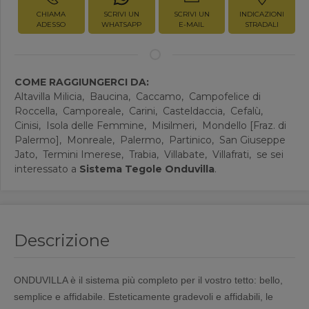
CHIAMA
SCRIVI UN
SCRIVI UN
INDICAZIONI
ADESSO
WHATSAPP
E-MAIL
STRADALI
COME RAGGIUNGERCI DA:
Altavilla Milicia,
Baucina,
Caccamo,
Campofelice di
Roccella,
Camporeale,
Carini,
Casteldaccia,
Cefalù,
Cinisi,
Isola delle Femmine,
Misilmeri,
Mondello [Fraz. di
Palermo],
Monreale,
Palermo,
Partinico,
San Giuseppe
Jato,
Termini Imerese,
Trabia,
Villabate,
Villafrati,
se sei
interessato a
Sistema Tegole Onduvilla
.
Descrizione
ONDUVILLA è il sistema più completo per il vostro tetto: bello,
semplice e affidabile. Esteticamente gradevoli e affidabili, le