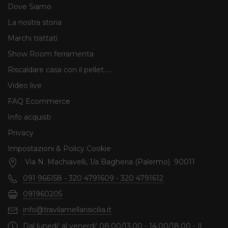
Dove Siamo
La nostra storia
Marchi trattati
Show Room ferramenta
Riscaldare casa con il pellet......
Video live
FAQ Ecommerce
Info acquisti
Privacy
Impostazioni & Policy Cookie
Via N. Machiavelli, 1/a Bagheria (Palermo) 90011
091 966158 - 320 4791609 - 320 4791612
091960205
info@travilamellarisicilia.it
Dal lunedi' al venerdi' 08.00/13.00 - 14.00/18.00 - Il