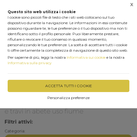
X
0
Questo sito web utilizza i cookie
I cookie sono piccoli file di testo che i siti web collocano sul tuo
dispositivo durante la navigazione. Le informazioni in essi contenute
possono riguardare te, le tue preferenze o il tuo dispositivo ma non ti
identificano sotto il profilo personale. Puoi liberamente prestare,
Home
Le nostre realizzazioni
Ricostruzione tetto in legno
rifiutare o revocare il tuo consenso in qualsiasi momento,
personalizzando le tue preferenze. La scelta di accettare tutti i cookie
ti offre certamente la completezza di navigazione di questo sito web.
Ricostruzione tetto in legno con capriate e travi in abete uso
Per saperne di più, leggi la nostra
Informativa sui cookie
e la nostra
fiume impregnate in un’antica cascina Siciliana
Informativa sulla privacy
FILTRA
ACCETTA TUTTI I COOKIE
Personalizza preferenze
Ricostruzione tetto in legno con capriate
e travi in abete uso fiume
Filtri attivi:
Categoria: