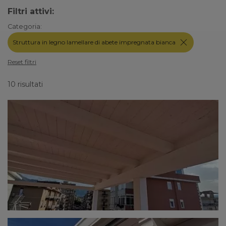
Filtri attivi:
Categoria:
Struttura in legno lamellare di abete impregnata bianca
Reset filtri
10 risultati