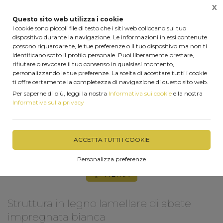
X
0
Questo sito web utilizza i cookie
I cookie sono piccoli file di testo che i siti web collocano sul tuo
dispositivo durante la navigazione. Le informazioni in essi contenute
possono riguardare te, le tue preferenze o il tuo dispositivo ma non ti
identificano sotto il profilo personale. Puoi liberamente prestare,
Home
Le nostre realizzazioni
Struttura in legno lamellare
rifiutare o revocare il tuo consenso in qualsiasi momento,
personalizzando le tue preferenze. La scelta di accettare tutti i cookie
ti offre certamente la completezza di navigazione di questo sito web.
Struttura in legno lamellare di abete impregnata bianca, 
Per saperne di più, leggi la nostra
Informativa sui cookie
e la nostra
coibentazione con il nostro pannello Winpor ventilato e 
Informativa sulla privacy
copertura con tegole Onduvilla Ardesia, il tutto 
completato con lamierati bianchi che racchiudono il 
tutto.
ACCETTA TUTTI I COOKIE
Personalizza preferenze
FILTRA
Struttura in legno lamellare di abete
impregnata bianca