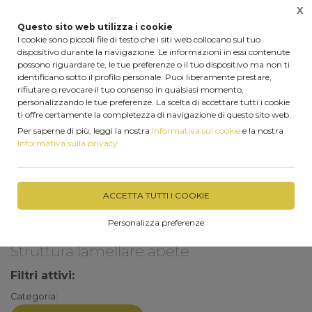
X
0
Questo sito web utilizza i cookie
I cookie sono piccoli file di testo che i siti web collocano sul tuo
dispositivo durante la navigazione. Le informazioni in essi contenute
possono riguardare te, le tue preferenze o il tuo dispositivo ma non ti
identificano sotto il profilo personale. Puoi liberamente prestare,
Home
Le nostre realizzazioni
Struttura lamellare abete
rifiutare o revocare il tuo consenso in qualsiasi momento,
personalizzando le tue preferenze. La scelta di accettare tutti i cookie
ti offre certamente la completezza di navigazione di questo sito web.
Struttura in legno lamellare di abete impregnato color 
Per saperne di più, leggi la nostra
Informativa sui cookie
e la nostra
castagno, copertura con tegole Onduvilla Color 
Informativa sulla privacy
Fiorentino
ACCETTA TUTTI I COOKIE
FILTRA
Personalizza preferenze
Struttura lamellare abete
Filtri attivi:
Categoria: