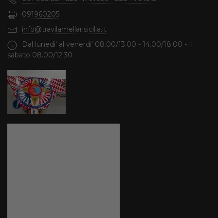
091960205
info@travilamellarisicilia.it
Dal lunedi' al venerdi' 08.00/13.00 - 14.00/18.00 - Il
sabato 08.00/12.30