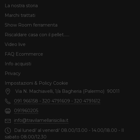
La nostra storia
Marchi trattati
Show Room ferramenta
Riscaldare casa con il pellet......
Video live
FAQ Ecommerce
Info acquisti
Privacy
Impostazioni & Policy Cookie
Via N. Machiavelli, 1/a Bagheria (Palermo) 90011
091 966158 - 320 4791609 - 320 4791612
091960205
info@travilamellarisicilia.it
Dal lunedi' al venerdi' 08.00/13.00 - 14.00/18.00 - Il
sabato 08.00/12.30