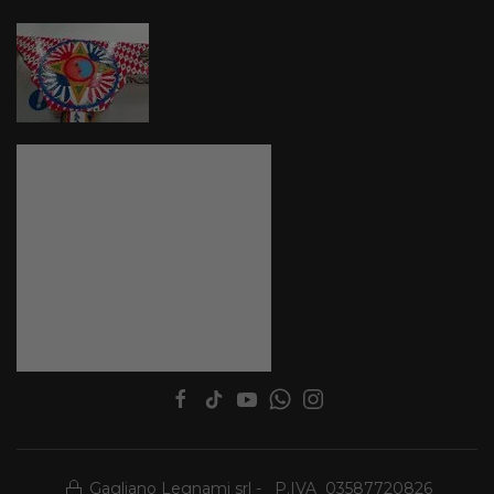
Gagliano Legnami srl - P.IVA 03587720826