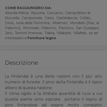
COME RAGGIUNGERCI DA:
Altavilla Milicia,
Baucina,
Caccamo,
Campofelice di
Roccella,
Camporeale,
Carini,
Casteldaccia,
Cefalù,
Cinisi,
Isola delle Femmine,
Misilmeri,
Mondello [Fraz. di
Palermo],
Monreale,
Palermo,
Partinico,
San Giuseppe
Jato,
Termini Imerese,
Trabia,
Villabate,
Villafrati,
se sei
interessato a
Forniture legno
.
Descrizione
La Finlandia è una delle nazioni con il piu' alto
numero di foreste. Il pino della Finlandia è il tipico
albero di questa nazione.
Il clima rigido e la limitata quantità di luce a cui
queste piante sono esposte, portano il legno di
pino finlandese ad essere molto compatto