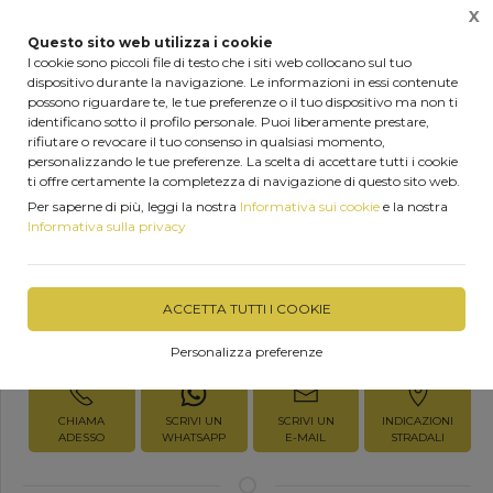
X
0
Questo sito web utilizza i cookie
I cookie sono piccoli file di testo che i siti web collocano sul tuo
dispositivo durante la navigazione. Le informazioni in essi contenute
Home
Prodotti
Forniture legno
possono riguardare te, le tue preferenze o il tuo dispositivo ma non ti
identificano sotto il profilo personale. Puoi liberamente prestare,
rifiutare o revocare il tuo consenso in qualsiasi momento,
personalizzando le tue preferenze. La scelta di accettare tutti i cookie
ti offre certamente la completezza di navigazione di questo sito web.
Pino di Finlandia
Per saperne di più, leggi la nostra
Informativa sui cookie
e la nostra
Informativa sulla privacy
DISPONIBILITÀ IMMEDIATA
ACCETTA TUTTI I COOKIE
Richiedi Informazioni
Personalizza preferenze
CHIAMA
SCRIVI UN
SCRIVI UN
INDICAZIONI
ADESSO
WHATSAPP
E-MAIL
STRADALI