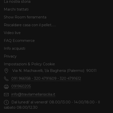
La nostra storia
Marchi trattati
Show Room ferramenta
Riscaldare casa con il pellet......
Video live
FAQ Ecommerce
Info acquisti
Privacy
Impostazioni & Policy Cookie
Via N. Machiavelli, 1/a Bagheria (Palermo) 90011
091 966158 - 320 4791609 - 320 4791612
091960205
info@travilamellarisicilia.it
Dal lunedi' al venerdi' 08.00/13.00 - 14.00/18.00 - Il
sabato 08.00/12.30