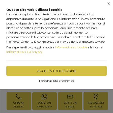
X
0
Questo sito web utilizza i cookie
I cookie sono piccoli file di testo che i siti web collocano sul tuo
dispositivo durante la navigazione. Le informazioni in essi contenute
Home
Prodotti
Forniture legno
possono riguardare te, le tue preferenze o il tuo dispositivo ma non ti
identificano sotto il profilo personale. Puoi liberamente prestare,
rifiutare o revocare il tuo consenso in qualsiasi momento,
personalizzando le tue preferenze. La scelta di accettare tutti i cookie
ti offre certamente la completezza di navigazione di questo sito web.
Per saperne di più, leggi la nostra
Informativa sui cookie
e la nostra
Teak
Informativa sulla privacy
DISPONIBILITÀ IMMEDIATA
ACCETTA TUTTI I COOKIE
Personalizza preferenze
Richiedi Informazioni
CHIAMA
SCRIVI UN
SCRIVI UN
INDICAZIONI
ADESSO
WHATSAPP
E-MAIL
STRADALI