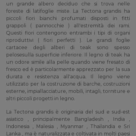
un grande albero deciduo che si trova nelle
foreste di latifoglie miste. La Tectona grandis ha
piccoli fiori bianchi profumati disposti in fitti
grappoli ( pannocchie ) all'estremità dei rami.
Questi fiori contengono entrambi i tipi di organi
riproduttivi ( fiori perfetti ). Le grandi foglie
cartacee degli alberi di teak sono spesso
pelosesulla superficie inferiore. Il legno di teak ha
un odore simile alla pelle quando viene fresato di
fresco ed è particolarmente apprezzato per la sua
durata e resistenza all'acqua. Il legno viene
utilizzato per la costruzione di barche, costruzioni
esterne, impiallacciature, mobili, intagli, torniture e
altri piccoli progetti in legno.
La Tectona grandis è originaria del sud e sud-est
asiatico , principalmente Bangladesh , India ,
Indonesia , Malesia , Myanmar , Thailandia e Sri
Lanka , ma è naturalizzata e coltivata in molti paesi