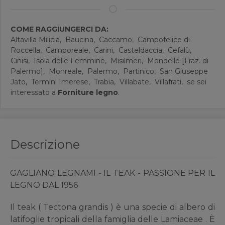
COME RAGGIUNGERCI DA:
Altavilla Milicia,
Baucina,
Caccamo,
Campofelice di
Roccella,
Camporeale,
Carini,
Casteldaccia,
Cefalù,
Cinisi,
Isola delle Femmine,
Misilmeri,
Mondello [Fraz. di
Palermo],
Monreale,
Palermo,
Partinico,
San Giuseppe
Jato,
Termini Imerese,
Trabia,
Villabate,
Villafrati,
se sei
interessato a
Forniture legno
.
Descrizione
GAGLIANO LEGNAMI - IL TEAK - PASSIONE PER IL
LEGNO DAL 1956
Il teak ( Tectona grandis ) è una specie di albero di
latifoglie tropicali della famiglia delle Lamiaceae . È