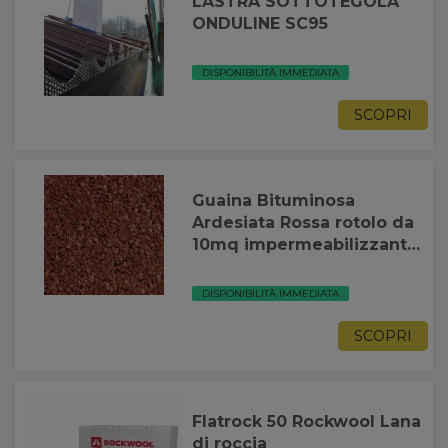
LASTRA SOTTOTEGOLA
ONDULINE SC95
DISPONIBILITÀ IMMEDIATA
SCOPRI
Guaina Bituminosa
Ardesiata Rossa rotolo da
10mq impermeabilizzante
tetto Casali Roofstar
DISPONIBILITÀ IMMEDIATA
SCOPRI
Flatrock 50 Rockwool Lana
di roccia