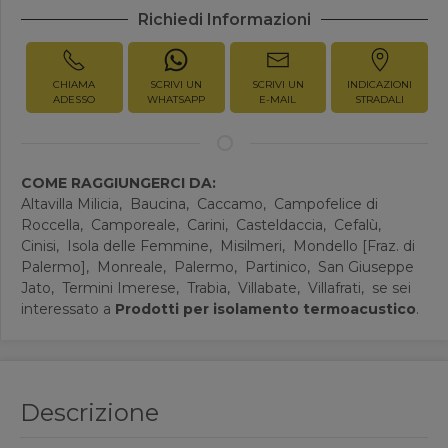
Richiedi Informazioni
CHIAMA
SCRIVI UN
SCRIVI UN
INDICAZIONI
ADESSO
WHATSAPP
E-MAIL
STRADALI
COME RAGGIUNGERCI DA:
Altavilla Milicia,
Baucina,
Caccamo,
Campofelice di
Roccella,
Camporeale,
Carini,
Casteldaccia,
Cefalù,
Cinisi,
Isola delle Femmine,
Misilmeri,
Mondello [Fraz. di
Palermo],
Monreale,
Palermo,
Partinico,
San Giuseppe
Jato,
Termini Imerese,
Trabia,
Villabate,
Villafrati,
se sei
interessato a
Prodotti per isolamento termoacustico
.
Descrizione