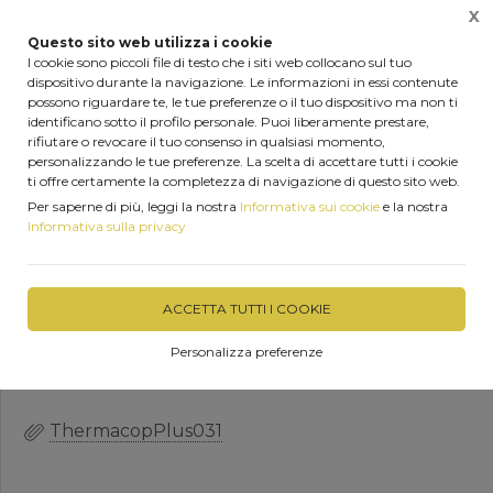
X
0
Questo sito web utilizza i cookie
I cookie sono piccoli file di testo che i siti web collocano sul tuo
dispositivo durante la navigazione. Le informazioni in essi contenute
Home
Prodotti
Prodotti per isolamento termoacustico
possono riguardare te, le tue preferenze o il tuo dispositivo ma non ti
identificano sotto il profilo personale. Puoi liberamente prestare,
rifiutare o revocare il tuo consenso in qualsiasi momento,
personalizzando le tue preferenze. La scelta di accettare tutti i cookie
Pannello sottocoppo
ti offre certamente la completezza di navigazione di questo sito web.
Per saperne di più, leggi la nostra
Informativa sui cookie
e la nostra
isolante PORON Thermacop
Informativa sulla privacy
Plus 031
ACCETTA TUTTI I COOKIE
DISPONIBILITÀ IMMEDIATA
Personalizza preferenze
ThermacopPlus031