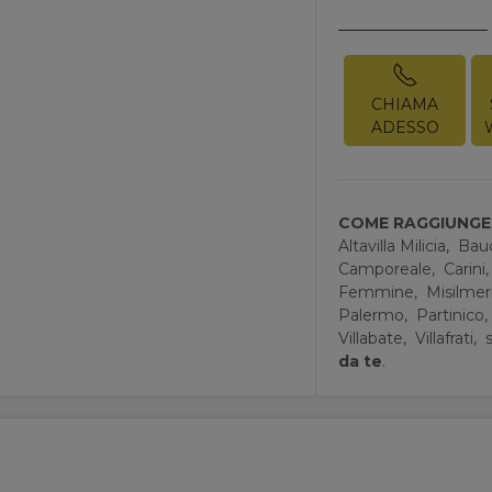
CHIAMA
ADESSO
COME RAGGIUNGER
Altavilla Milicia,
Bau
Camporeale,
Carini
Femmine,
Misilmer
Palermo,
Partinico
Villabate,
Villafrati,
s
da te
.