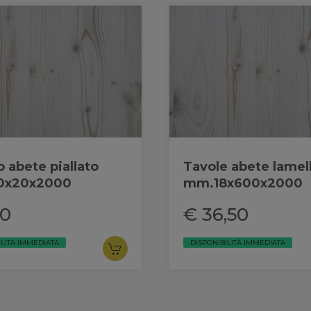
lo abete piallato
Tavole abete lamel
0x20x2000
mm.18x600x2000
50
€ 36,50
ILITÀ IMMEDIATA
DISPONIBILITÀ IMMEDIATA