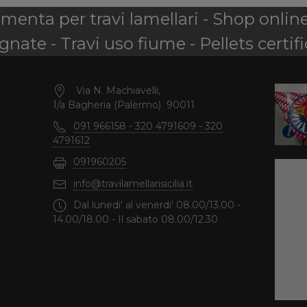
amenta per travi lamellari - Shop onlin
nate - Travi uso fiume - Pellets certifi
Via N. Machiavelli,
1/a Bagheria (Palermo) 90011
091 966158 - 320 4791609 - 320
4791612
091960205
info@travilamellarisicilia.it
Dal lunedi' al venerdi' 08.00/13.00 -
14.00/18.00 - Il sabato 08.00/12.30