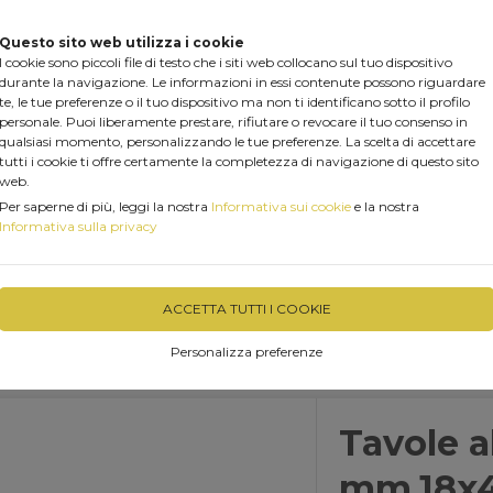
Questo sito web utilizza i cookie
I cookie sono piccoli file di testo che i siti web collocano sul tuo dispositivo
durante la navigazione. Le informazioni in essi contenute possono riguardare
te, le tue preferenze o il tuo dispositivo ma non ti identificano sotto il profilo
personale. Puoi liberamente prestare, rifiutare o revocare il tuo consenso in
qualsiasi momento, personalizzando le tue preferenze. La scelta di accettare
tutti i cookie ti offre certamente la completezza di navigazione di questo sito
web.
Per saperne di più, leggi la nostra
Informativa sui cookie
e la nostra
Informativa sulla privacy
PRODOTTI
PERGOLA FAI DA TE
SERVIZI
MAR
RISCALDARE CASA CON IL PELLET......
VIDEO LIVE
ACCETTA TUTTI I COOKIE
Personalizza preferenze
Tavole a
mm.18x