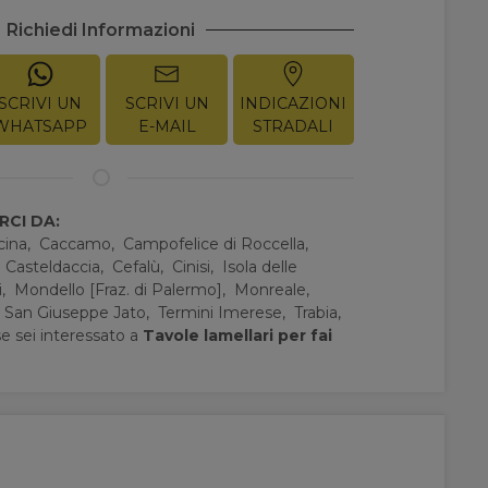
Richiedi Informazioni
SCRIVI UN
SCRIVI UN
INDICAZIONI
WHATSAPP
E-MAIL
STRADALI
CI DA:
cina,
Caccamo,
Campofelice di Roccella,
,
Casteldaccia,
Cefalù,
Cinisi,
Isola delle
i,
Mondello [Fraz. di Palermo],
Monreale,
,
San Giuseppe Jato,
Termini Imerese,
Trabia,
e sei interessato a
Tavole lamellari per fai