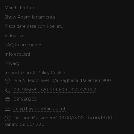
Marchi trattati
Show Room ferramenta
Riscaldare casa con il pellet......
Video live
FAQ Ecommerce
Info acquisti
Privacy
Impostazioni & Policy Cookie
Via N. Machiavelli, 1/a Bagheria (Palermo) 90011
091 966158 - 320 4791609 - 320 4791612
091960205
info@travilamellarisicilia.it
Dal lunedi' al venerdi' 08.00/13.00 - 14.00/18.00 - Il
sabato 08.00/12.30