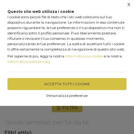
X
0
Questo sito web utilizza i cookie
I cookie sono piccoli file di testo che i siti web collocano sul tuo
dispositivo durante la navigazione. Le informazioni in essi contenute
possono riguardare te, le tue preferenze o il tuo dispositivo ma non ti
identificano sotto il profilo personale. Puoi liberamente prestare,
Home
Prodotti
Tavole lamellari per fai da te
rifiutare o revocare il tuo consenso in qualsiasi momento,
personalizzando le tue preferenze. La scelta di accettare tutti i cookie
ti offre certamente la completezza di navigazione di questo sito web.
Tavole lamellari in legno massiccio di Abete a
Per saperne di più, leggi la nostra
Informativa sui cookie
e la nostra
lista unica, giuntura a pettine visibile solo nelle
Informativa sulla privacy
teste. Disponibili nello spessore mm. 18 e 28.
Ideali come mensole, ripiani di mobili strutture di
armadi.
ACCETTA TUTTI I COOKIE
Personalizza preferenze
FILTRA
Tavole lamellari per fai da te
Filtri attivi: