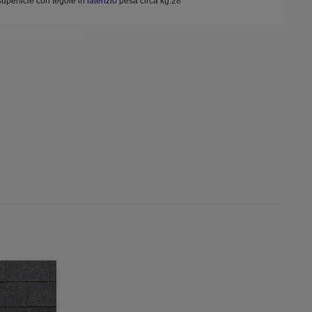
superficie con tegole in
laterizio
pesa circa kg.28