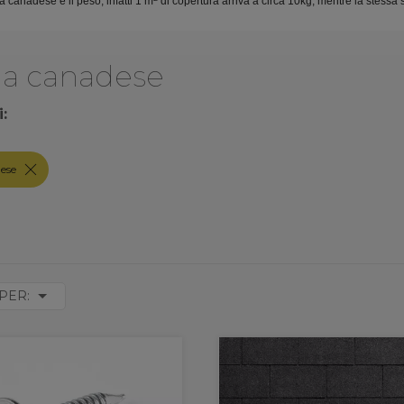
a canadese è il peso, infatti 1 m
di copertura arriva a circa 10kg, mentre la stessa 
la canadese
i:
dese
PER: