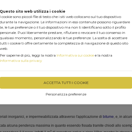
Questo sito web utilizza i cookie
I cookie sono piccoli file di testo che i siti web collocano sul tuo dispositivo
durante la navigazione. Le informazioni in essi contenute possono riguardare
te, le tue preferenze o il tuo dispositivo ma non ti identificano sotto il profilo
personale. Puoi liberamente prestare, rifiutare o revocare il tuo consenso in
qualsiasi momento, personalizzando le tue preferenze. La scelta di accettare
tutti i cookie ti offre certamente la completezza di navigazione di questo sito
web.
Per saperne di più, leggi la nostra
Informativa sui cookie
e la nostra
Informativa sulla privacy
PRODOTTI
PERGOLA FAI DA TE
SERVIZI
MAR
RISCALDARE CASA CON IL PELLET......
VIDEO LIVE
ACCETTA TUTTI I COOKIE
Personalizza preferenze
teriali inorganici, e impermeabilizzata attraverso l'applicazione di
bitume
, e, in alcu
icata alcuna pendenza massima in quanto essendo fissata tramite chiodi allo scem
2