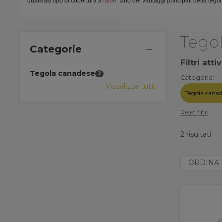
qualsiasi tipo di copertura a
falde
. Uno dei vantaggi principali della tegol
Tego
Categorie
Filtri attiv
Tegola canadese
2
Categoria:
Visualizza tutti
Tegola cana
Reset filtri
2 risultati
ORDINA 