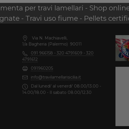
amenta per travi lamellari - Shop onlin
nate - Travi uso fiume - Pellets certifi
Via N. Machiavelli,
1/a Bagheria (Palermo) 90011
091 966158 - 320 4791609 - 320
4791612
091960205
info@travilamellarisicilia.it
Dal lunedi' al venerdi' 08.00/13.00 -
14.00/18.00 - Il sabato 08.00/12.30