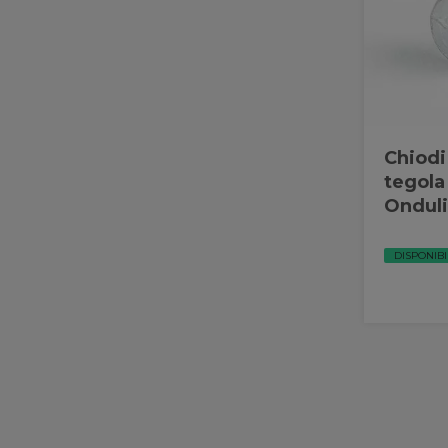
Chiodi
tegola
Ondul
DISPONIBI