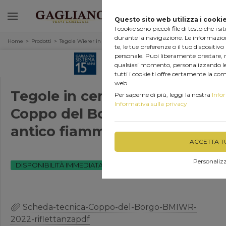
0
Questo sito web utilizza i cooki
I cookie sono piccoli file di testo che i 
durante la navigazione. Le informazion
Home
Prodotti
Tegole Wierer in cemento
te, le tue preferenze o il tuo dispositivo
personale. Puoi liberamente prestare, r
qualsiasi momento, personalizzando le 
tutti i cookie ti offre certamente la co
web.
Tegole in cemento Wierer
Per saperne di più, leggi la nostra
Info
Informativa sulla privacy
Coppo del Borgo coppo
antico fiammato
ACCETTA TU
Personaliz
DISPONIBILITÀ IMMEDIATA
Scheda-tecnica-Coppo-del-Borgo-BMIWR-
2022-riflettanzapdf