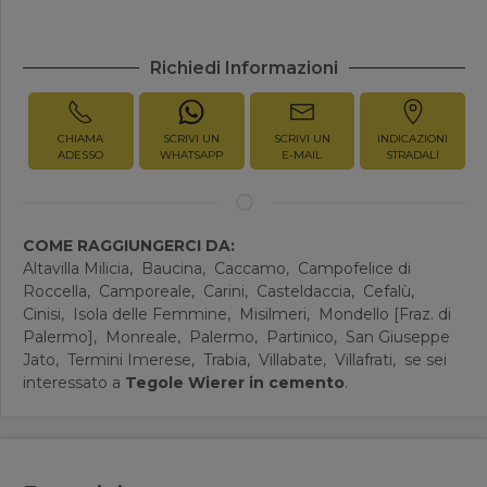
Richiedi Informazioni
CHIAMA
SCRIVI UN
SCRIVI UN
INDICAZIONI
ADESSO
WHATSAPP
E-MAIL
STRADALI
COME RAGGIUNGERCI DA:
Altavilla Milicia,
Baucina,
Caccamo,
Campofelice di
Roccella,
Camporeale,
Carini,
Casteldaccia,
Cefalù,
Cinisi,
Isola delle Femmine,
Misilmeri,
Mondello [Fraz. di
Palermo],
Monreale,
Palermo,
Partinico,
San Giuseppe
Jato,
Termini Imerese,
Trabia,
Villabate,
Villafrati,
se sei
interessato a
Tegole Wierer in cemento
.