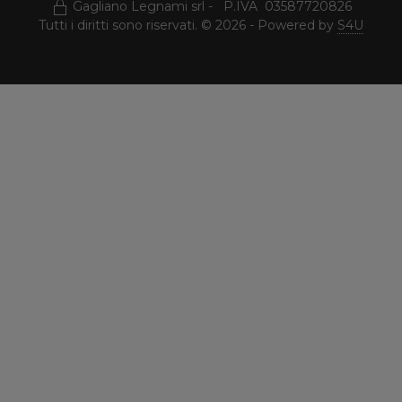
Gagliano Legnami srl - P.IVA 03587720826
Tutti i diritti sono riservati. © 2026 - Powered by
S4U