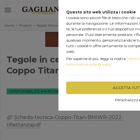
0
Questo sito web utilizza i cookie
I cookie sono piccoli file di testo che i sit
durante la navigazione. Le informazioni 
Home
Prodotti
Tegole Wierer in cemento
te, le tue preferenze o il tuo dispositivo ma
personale. Puoi liberamente prestare, rifi
qualsiasi momento, personalizzando le tue
tutti i cookie ti offre certamente la comp
web.
Tegole in cemento Wierer
Per saperne di più, leggi la nostra
Informa
Informativa sulla privacy
Coppo Titan Rosso Plus
ACCETTA TUTT
DISPONIBILITÀ IMMEDIATA
Personalizza 
Scheda-tecnica-Coppo-Titan-BMIWR-2022-
riflettanzapdf