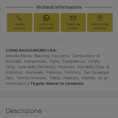
Richiedi Informazioni
CHIAMA
SCRIVI UN
SCRIVI UN
INDICAZIONI
ADESSO
WHATSAPP
E-MAIL
STRADALI
COME RAGGIUNGERCI DA:
Altavilla Milicia,
Baucina,
Caccamo,
Campofelice di
Roccella,
Camporeale,
Carini,
Casteldaccia,
Cefalù,
Cinisi,
Isola delle Femmine,
Misilmeri,
Mondello [Fraz. di
Palermo],
Monreale,
Palermo,
Partinico,
San Giuseppe
Jato,
Termini Imerese,
Trabia,
Villabate,
Villafrati,
se sei
interessato a
Tegole Wierer in cemento
.
Descrizione