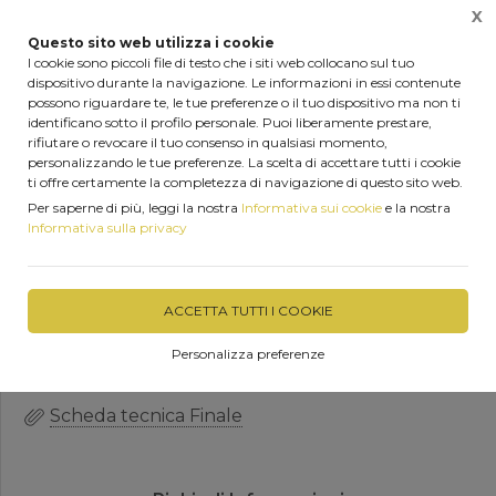
X
0
Questo sito web utilizza i cookie
I cookie sono piccoli file di testo che i siti web collocano sul tuo
dispositivo durante la navigazione. Le informazioni in essi contenute
Home
Prodotti
Tegole Wierer in cemento
possono riguardare te, le tue preferenze o il tuo dispositivo ma non ti
identificano sotto il profilo personale. Puoi liberamente prestare,
rifiutare o revocare il tuo consenso in qualsiasi momento,
personalizzando le tue preferenze. La scelta di accettare tutti i cookie
ti offre certamente la completezza di navigazione di questo sito web.
Tegole in cemento Wierer
Per saperne di più, leggi la nostra
Informativa sui cookie
e la nostra
Informativa sulla privacy
Finale colmo
ACCETTA TUTTI I COOKIE
DISPONIBILITÀ IMMEDIATA
Personalizza preferenze
Scheda tecnica Finale