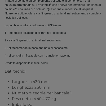
Il finale di colmo è un complemento per tegole in cemento con una
chiusura arrotondata su un'estremità che ti serve per terminare una linea di
colmo e/o una linea di displuvio. Questo finale impedisce all’acqua di
filtrare nel sottotegola, evita l’ingresso di animali nel sottomanto e completa
l’estetica del tetto.
disponibile in tutte le colorazioni BMI Wierer
1 - impedisce all’acqua di filtrare nel sottotegola
2 - evita l’ingresso di animali nel sottomanto
3 - si raccomanda la posa abbinata al sottocolmo
4 - si consiglia il fissaggio con il gancio fermacolmo
Prodotto disponibile in tutti i colori
Dati tecnici
Larghezza
420 mm
Lunghezza
230 mm
Numero di tegole per bancale
1
Peso netto
4.40;4.70 kg
Imballo
pz