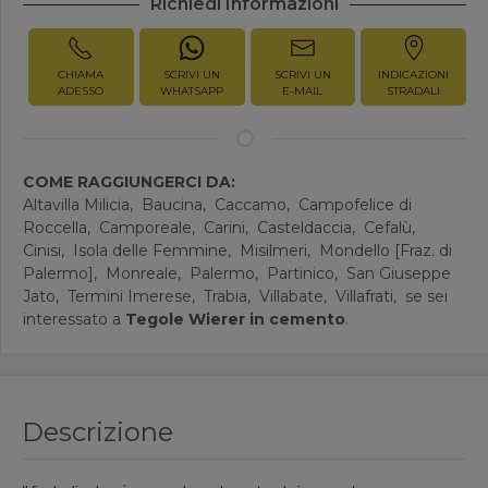
Richiedi Informazioni
CHIAMA
SCRIVI UN
SCRIVI UN
INDICAZIONI
ADESSO
WHATSAPP
E-MAIL
STRADALI
COME RAGGIUNGERCI DA:
Altavilla Milicia,
Baucina,
Caccamo,
Campofelice di
Roccella,
Camporeale,
Carini,
Casteldaccia,
Cefalù,
Cinisi,
Isola delle Femmine,
Misilmeri,
Mondello [Fraz. di
Palermo],
Monreale,
Palermo,
Partinico,
San Giuseppe
Jato,
Termini Imerese,
Trabia,
Villabate,
Villafrati,
se sei
interessato a
Tegole Wierer in cemento
.
Descrizione