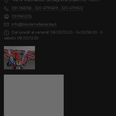
Via N. Machiavelli, 1/a Bagheria (Palermo) 90011
091 966158 - 320 4791609 - 320 4791612
091960205
info@travilamellarisicilia.it
Dal lunedi' al venerdi' 08.00/13.00 - 14.00/18.00 - Il
sabato 08.00/12.30