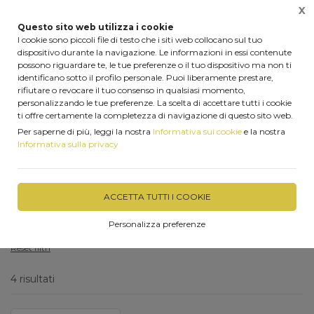
X
0
Questo sito web utilizza i cookie
I cookie sono piccoli file di testo che i siti web collocano sul tuo
dispositivo durante la navigazione. Le informazioni in essi contenute
possono riguardare te, le tue preferenze o il tuo dispositivo ma non ti
identificano sotto il profilo personale. Puoi liberamente prestare,
Home
Shop
Top in laminato per cucina
rifiutare o revocare il tuo consenso in qualsiasi momento,
personalizzando le tue preferenze. La scelta di accettare tutti i cookie
ti offre certamente la completezza di navigazione di questo sito web.
FILTRA
Per saperne di più, leggi la nostra
Informativa sui cookie
e la nostra
Informativa sulla privacy
Top in laminato per cucina
Filtri attivi:
ACCETTA TUTTI I COOKIE
Categoria:
Top in laminato per cucina
Personalizza preferenze
Reset filtri
4 risultati